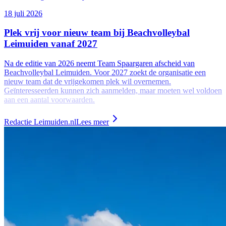
18 juli 2026
Plek vrij voor nieuw team bij Beachvolleybal
Leimuiden vanaf 2027
Na de editie van 2026 neemt Team Spaargaren afscheid van
Beachvolleybal Leimuiden. Voor 2027 zoekt de organisatie een
nieuw team dat de vrijgekomen plek wil overnemen.
Geïnteresseerden kunnen zich aanmelden, maar moeten wel voldoen
aan een aantal voorwaarden.
Redactie Leimuiden.nl
Lees meer