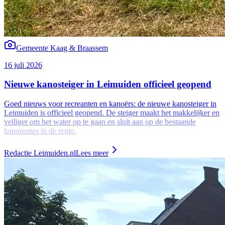
Gemeente Kaag & Braassem
16 juli 2026
Nieuwe kanosteiger in Leimuiden officieel geopend
Goed nieuws voor recreanten en kanoërs: de nieuwe kanosteiger in
Leimuiden is officieel geopend. De steiger maakt het makkelijker en
veiliger om het water op te gaan en sluit aan op de bestaande
kanoroutes in de regio.
Redactie Leimuiden.nl
Lees meer