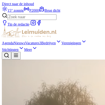
Direct naar de inhoud
15
°
zonnig
P2000
Brug dicht
Tip de redactie
·
Agenda
Nieuws
Vacatures
3
Bedrijven
Verenigingen
Stichtingen
Meer