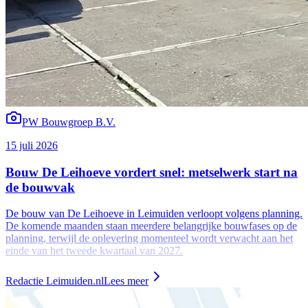
PW Bouwgroep B.V.
15 juli 2026
Bouw De Leihoeve vordert snel: metselwerk start na
de bouwvak
De bouw van De Leihoeve in Leimuiden verloopt volgens planning.
De komende maanden staan meerdere belangrijke bouwfases op de
planning, terwijl de oplevering momenteel wordt verwacht aan het
einde van het tweede kwartaal van 2027.
Redactie Leimuiden.nl
Lees meer