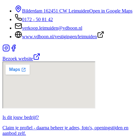
Bilderdam 16
2451 CW Leimuiden
Open in Google Maps
0172 - 50 81 42
verkoop.leimuiden@vdboon.nl
www.vdboon.nl/vestigingen/leimuiden
Bezoek website
Is dit jouw
bedrijf
?
Claim je profiel - daarna beheer je adres, foto's, openingstijden en
aanbod zelf.