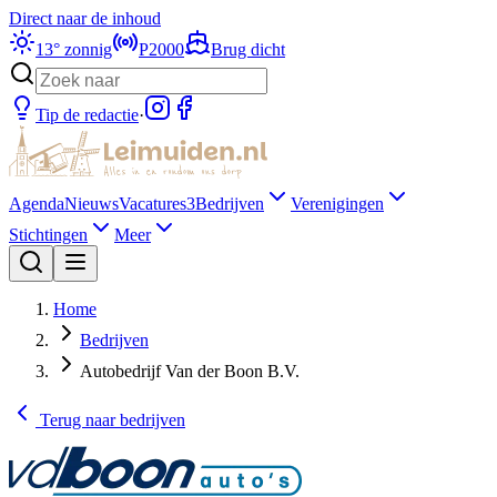
Direct naar de inhoud
13
°
zonnig
P2000
Brug dicht
Tip de redactie
·
Agenda
Nieuws
Vacatures
3
Bedrijven
Verenigingen
Stichtingen
Meer
Home
Bedrijven
Autobedrijf Van der Boon B.V.
Terug naar
bedrijven