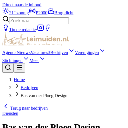
Direct naar de inhoud
21
°
zonnig
P2000
Brug dicht
Tip de redactie
·
Agenda
Nieuws
Vacatures
3
Bedrijven
Verenigingen
Stichtingen
Meer
Home
Bedrijven
Bas van der Ploeg Design
Terug naar
bedrijven
Diensten
Bas van der Ploeg Design