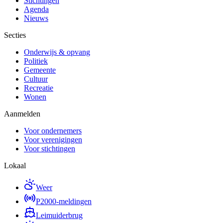
Stichtingen
Agenda
Nieuws
Secties
Onderwijs & opvang
Politiek
Gemeente
Cultuur
Recreatie
Wonen
Aanmelden
Voor ondernemers
Voor verenigingen
Voor stichtingen
Lokaal
Weer
P2000-meldingen
Leimuiderbrug