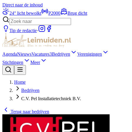
Direct naar de inhoud
24
°
licht bewolkt
P2000
Brug dicht
Tip de redactie
·
Agenda
Nieuws
Vacatures
3
Bedrijven
Verenigingen
Stichtingen
Meer
Home
Bedrijven
C.V. Pel Installatietechniek B.V.
Terug naar
bedrijven