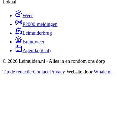
Lokaal
Weer
P2000-meldingen
Leimuiderbrug
Brandweer
Agenda (iCal)
©
2026
Leimuiden.nl
- Alles in en rondom ons dorp
Tip de redactie
·
Contact
·
Privacy
·
Website door
Whale.nl