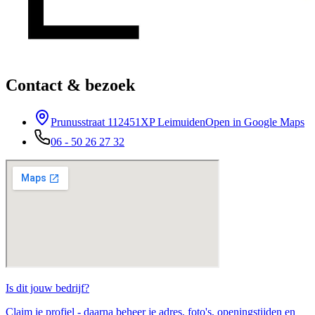
Contact & bezoek
Prunusstraat 11
2451XP Leimuiden
Open in Google Maps
06 - 50 26 27 32
Is dit jouw
bedrijf
?
Claim je profiel - daarna beheer je adres, foto's, openingstijden en