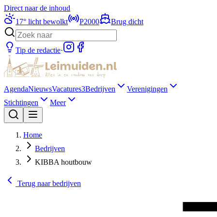
Direct naar de inhoud
17
°
licht bewolkt
P2000
Brug dicht
Tip de redactie
·
Agenda
Nieuws
Vacatures
3
Bedrijven
Verenigingen
Stichtingen
Meer
Home
Bedrijven
KIBBA houtbouw
Terug naar
bedrijven