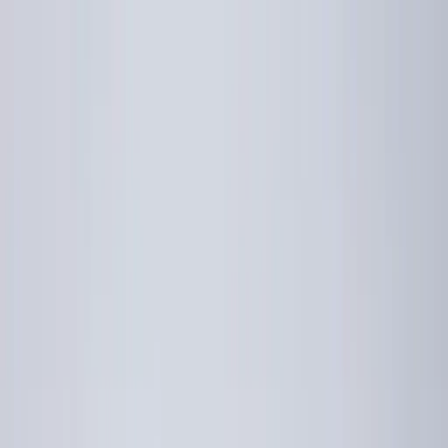
Direct naar de inhoud
22
°
zonnig
P2000
Brug open
Tip de redactie
·
Agenda
Nieuws
Vacatures
3
Bedrijven
Verenigingen
Stichtingen
Meer
Vergroot
Onbekend
Home
Nieuws
Binnenkort nieuwe focusflitser langs N207
Terug naar nieuws
9 juni 2026
· door
Redactie Leimuiden.nl