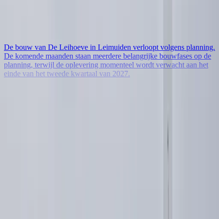
Bouw De Leihoeve vordert snel: metselwerk start na
de bouwvak
De bouw van De Leihoeve in Leimuiden verloopt volgens planning.
De komende maanden staan meerdere belangrijke bouwfases op de
planning, terwijl de oplevering momenteel wordt verwacht aan het
einde van het tweede kwartaal van 2027.
Redactie Leimuiden.nl
Lees meer
Bekijk alle nieuwsberichten
Naar het volledige nieuwsoverzicht
Mis niets uit Leimuiden
Ontvang elke week het lokale nieuws, nieuwe bedrijven en
evenementen in je mailbox. Uitschrijven kan altijd in één klik.
E-mailadres
Inschrijven op nieuwsbrief
Je krijgt een bevestigingsmail. Uitschrijven kan altijd via de link
onderaan elke mail.