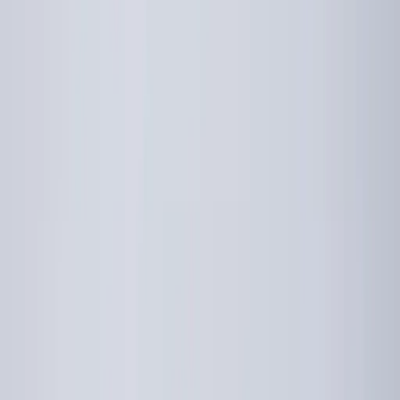
geldt een maximumsnelheid van 80 kilometer per uur. Volgens de
woordvoerder is afleiding in het verkeer altijd gevaarlijk, maar bij
die snelheid extra riskant. Voor inwoners van Leimuiden die
regelmatig over de N207 richting Alphen rijden, betekent het dat er
straks op twee plekken vlak bij elkaar wordt geflitst: bij de
dorpskern op snelheid, en bij de Vriezenweg op telefoongebruik.
Bron:
ad.nl
Recent nieuws