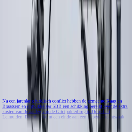
AI gegenereerd
17 juli 2026
Na zes jaar einde aan conflict over Dorpshart
Leimuiden: gemeente en ontwikkelaar treffen
schikking
Na een jarenlang juridisch conflict hebben de gemeente Kaag en
Braassem en ontwikkelaar SBB een schikking bereikt over de extra
kosten van de aanleg van de Grietpolderbrug in Dorpshart
Leimuiden. Daarmee komt een einde aan een slepende rechtszaak.
Bron: Leidsch Dagblad
Lees meer