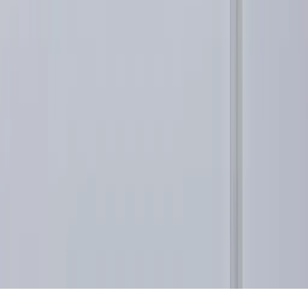
Recreatie
Wonen
Aanmelden
Voor ondernemers
Voor verenigingen
Voor stichtingen
Lokaal
Weer
P2000-meldingen
Leimuiderbrug
Brandweer
Agenda (iCal)
©
2026
Leimuiden.nl
- Alles in en rondom ons dorp
Tip de redactie
·
Contact
·
Privacy
·
Website door
Whale.nl