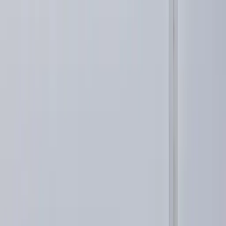
Het lokale platform voor Leimuiden en omgeving. Voor inwoners,
ondernemers en verenigingen.
info@leimuiden.nl
Bedrijf aanmelden
Ontdekken
Bedrijven
Verenigingen
Stichtingen
Agenda
Nieuws
Secties
Onderwijs & opvang
Politiek
Gemeente
Cultuur