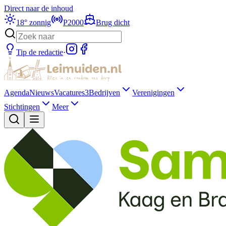
Direct naar de inhoud
18
°
zonnig
P2000
Brug dicht
Tip de redactie
·
Agenda
Nieuws
Vacatures
3
Bedrijven
Verenigingen
Stichtingen
Meer